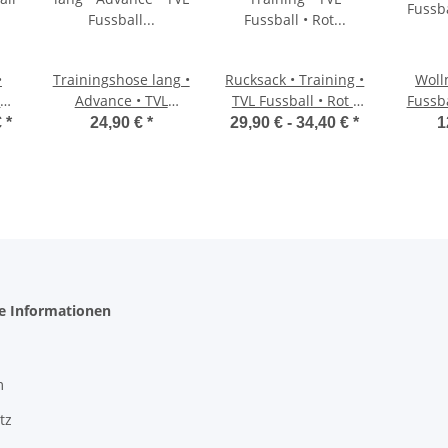
•
Trainingshose lang •
Rucksack • Training •
Woll
all
Advance • TVL
TVL Fussball • Rot •
Fussba
Fussball •
mit Schuhfach und
€
*
24,90 €
*
29,90 € -
34,40 €
*
1
Schwarz/Rot
Netzen
he Informationen
m
tz