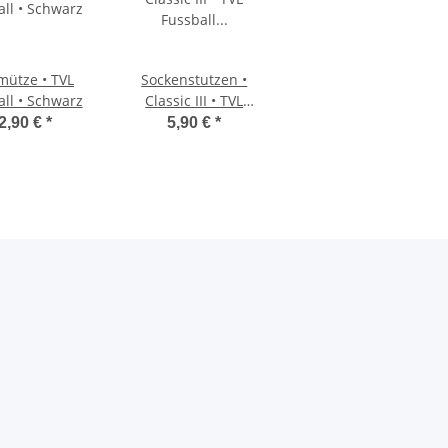
mütze • TVL
Sockenstutzen •
ll • Schwarz
Classic III • TVL
Fussball • Rot
2,90 €
*
5,90 €
*