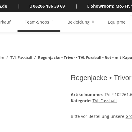
n.de
|
06206 186 39 69
|
Showroom: Mo.-Fr. 
rkauf
Team-Shops
Bekleidung
Equipment
im
TVL Fussball
Regenjacke • Trivor • TVL Fussball • Rot • mit Kap
Regenjacke • Trivor
Artikelnummer:
TVLF.102261.
Kategorie:
TVL Fussball
Bitte vor Bestellung unsere
Gr