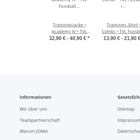
Trainingsjacke •
Trainings-Shirt 
Academy IV • TVL
Combi • TVL Fussb
Fussball •
• Rot • Kurzarm
32,90 € -
40,90 €
*
13,90 € -
21,90 
Rot/Schwarz •
Langarm
Informationen
Gesetzlic
Wir über uns
Sitemap
Teampartnerschaft
Impressu
Warum JOMA
Datenschu