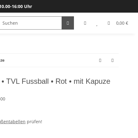
10.00-16:00 Uhr
Bälle
Katalog & Größen
Gutscheine
0,00 €
uze
 • TVL Fussball • Rot • mit Kapuze
600
ößentabellen
prüfen!