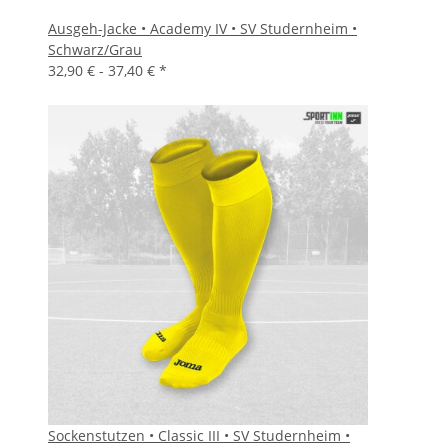
Ausgeh-Jacke • Academy IV • SV Studernheim •
Schwarz/Grau
32,90 € -
37,40 €
*
Sockenstutzen • Classic III • SV Studernheim •