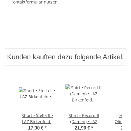
Kontaktformular
nutzen.
Kunden kauften dazu folgende Artikel:
Short • Stella II •
Shirt • Record II
Hose 
LAZ Birkenfeld •
(Damen) • LAZ
Olimpia
Schwarz •
Birkenfeld •
Birken
17,90 €
*
21,90 €
*
27,9