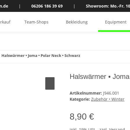
n.de
|
06206 186 39 69
|
Showroom: Mo.-Fr. 10
rkauf
Team-Shops
Bekleidung
Equipment
Halswärmer • Joma • Polar Neck • Schwarz
Halswärmer • Joma 
Artikelnummer:
J946.001
Kategorie:
Zubehör • Winter
8,90 €
inkl. 19% USt. , zzgl.
Versand