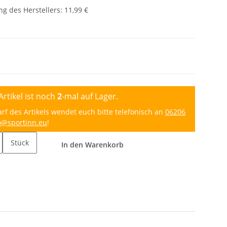
g des Herstellers
:
11,99 €
Artikel ist noch
2
-mal auf Lager.
 des Artikels wendet euch bitte telefonisch an
06206
o@sportinn.eu
!
Stück
In den Warenkorb