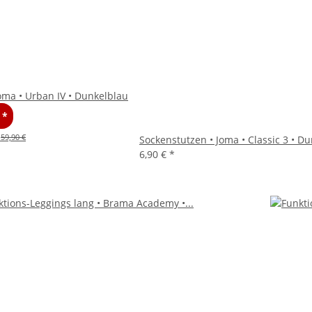
Joma • Urban IV • Dunkelblau
€
*
:
59,90 €
Sockenstutzen • Joma • Classic 3 • D
6,90 €
*