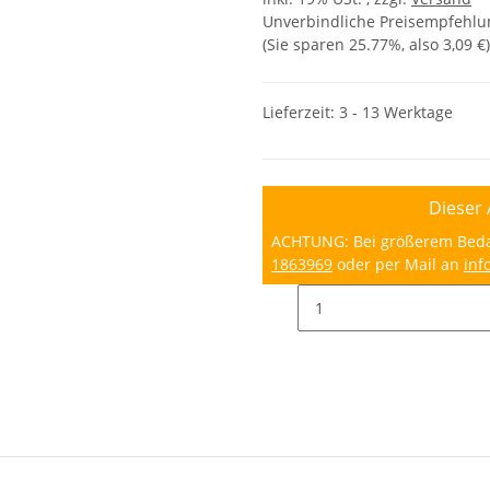
Unverbindliche Preisempfehlun
(Sie sparen
25.77%
, also
3,09 €
)
Lieferzeit:
3 - 13 Werktage
Dieser 
ACHTUNG: Bei größerem Bedarf
1863969
oder per Mail an
inf