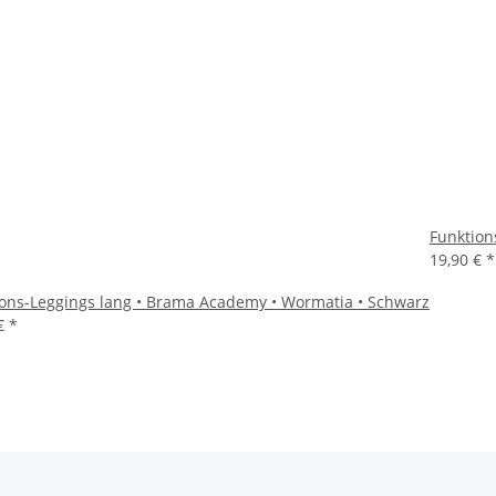
Funktion
19,90 €
*
ions-Leggings lang • Brama Academy • Wormatia • Schwarz
 €
*