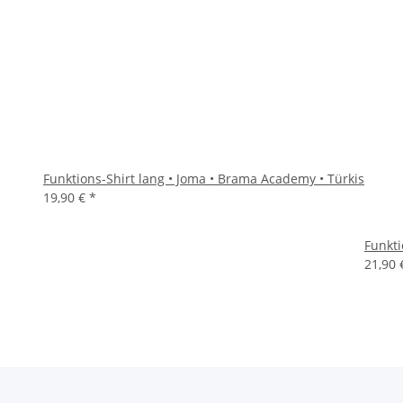
Funktions-Shirt lang • Joma • Brama Academy • Türkis
19,90 €
*
Funkt
21,90