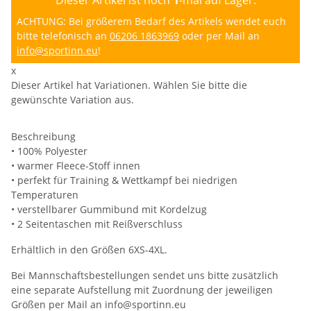
ACHTUNG: Bei größerem Bedarf des Artikels wendet euch
bitte telefonisch an
06206 1863969
oder per Mail an
info@sportinn.eu
!
x
Dieser Artikel hat Variationen. Wählen Sie bitte die
gewünschte Variation aus.
Beschreibung
• 100% Polyester
• warmer Fleece-Stoff innen
• perfekt für Training & Wettkampf bei niedrigen
Temperaturen
• verstellbarer Gummibund mit Kordelzug
• 2 Seitentaschen mit Reißverschluss
Erhältlich in den Größen 6XS-4XL.
Bei Mannschaftsbestellungen sendet uns bitte zusätzlich
eine separate Aufstellung mit Zuordnung der jeweiligen
Größen per Mail an info@sportinn.eu