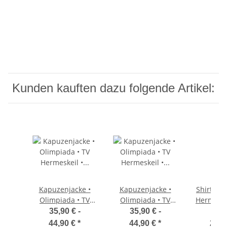
Kunden kauften dazu folgende Artikel:
Kapuzenjacke •
Kapuzenjacke •
Shirt • C
Olimpiada • TV
Olimpiada • TV
Hermeskei
Hermeskeil •
Hermeskeil • Rot •
Kur
35,90 € -
35,90 € -
14,9
Schwarz/Rot •
Langarm
44,90 €
*
44,90 €
*
29,4