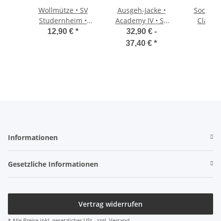
Wollmütze • SV
Ausgeh-Jacke •
Sockens
Studernheim •
Academy IV • SV
Classic 
Schwarz
Studernheim •
Studer
12,90 €
*
32,90 € -
5,9
Schwarz/Grau
Ge
37,40 €
*
Informationen
Gesetzliche Informationen
Vertrag widerrufen
* Alle Preise inkl. gesetzlicher USt., zzgl.
Versand