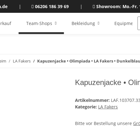
n.de
|
06206 186 39 69
|
Showroom: Mo.-Fr. 
rkauf
Team-Shops
Bekleidung
Equipment
eim
LA Fakers
Kapuzenjacke • Olimpiada • LA Fakers • Dunkelbla
Kapuzenjacke • Oli
Artikelnummer:
LAF.103707.3
Kategorie:
LA Fakers
Bitte vor Bestellung unsere
Gr