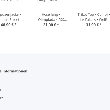
puzenjacke •
Hose lang •
Trikot Top • Combi •
mpus Street •
Olimpiada • FSS
LA Fakers • Weiß
nior Fakers •
Lampertheim •
46,90 €
*
31,90 €
*
31,90 €
*
Dunkelblau
Dunkelblau • mit
Taschen
he Informationen
m
tz