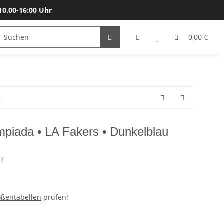
10.00-16:00 Uhr
Bälle
Katalog & Größen
Gutscheine
0,00 €
u
mpiada • LA Fakers • Dunkelblau
31
ößentabellen
prüfen!