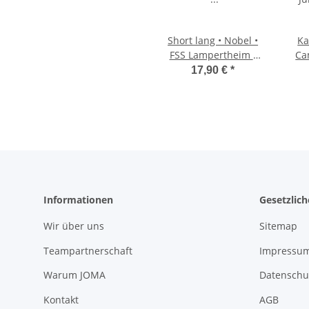
Short lang • Nobel •
Ka
FSS Lampertheim •
Ca
Dunkelblau • Ohne
Ju
17,90 €
*
Taschen
Informationen
Gesetzlic
Wir über uns
Sitemap
Teampartnerschaft
Impressu
Warum JOMA
Datenschu
Kontakt
AGB