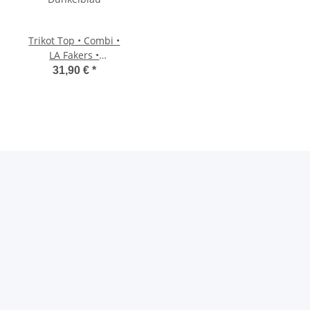
Trikot Top • Combi •
LA Fakers •
Dunkelblau
31,90 €
*