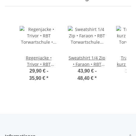
Regenjacke •
Sweatshirt 1/4 Zip
Traini
Trivor • RBT
• Faraon • RBT
kurz • No
Torwartschule •
Torwartschule •
Torwart
29,90 € -
43,90 € -
12,9
Schwarz • mit
Grau • Langarm
Schwarz
35,90 €
*
48,40 €
*
Kapuze
Tas