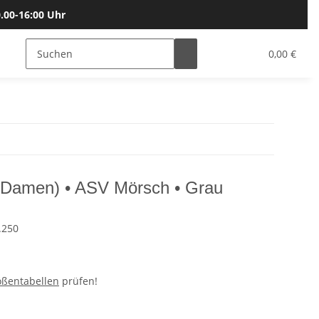
.00-16:00 Uhr
Bälle
Katalog & Größen
Gutscheine
0,00 €
II (Damen) • ASV Mörsch • Grau
.250
ößentabellen
prüfen!