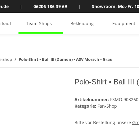
n.de
|
06206 186 39 69
|
Showroom: Mo.-Fr. 10
rkauf
Team-Shops
Bekleidung
Equipment
n-Shop
Polo-Shirt • Bali III (Damen) • ASV Mörsch • Grau
Polo-Shirt • Bali I
Artikelnummer:
FSMÖ.903260
Kategorie:
Fan-Shop
Bitte vor Bestellung unsere
Gr