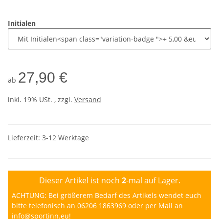
Initialen
27,90 €
ab
inkl. 19% USt. , zzgl.
Versand
Lieferzeit:
3-12 Werktage
Dieser Artikel ist noch
2
-mal auf Lager.
ACHTUNG: Bei größerem Bedarf des Artikels wendet euch
bitte telefonisch an
06206 1863969
oder per Mail an
info@sportinn.eu
!