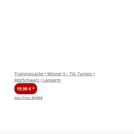
Trainingsjacke • Winner II • TVL Turnen •
Rot/Schwarz • Langarm
19,90 €
*
Alter Preis:
37,90 €