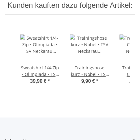
Kunden kauften dazu folgende Artikel:
Sweatshirt 1/4-Zip
Trainingshose
Training
• Olimpiada • TSV
kurz • Nobel • TSV
Combi
Neckarau • Rot •
Neckarau • Grau •
Neckarau
39,90 €
*
9,90 €
*
22,9
Langarm
Ohne Taschen
Kur