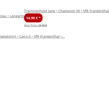
Trainingshose lang • Champion VII • VfR Frankentha
lblau • Langarm
14,90 €
*
Alter Preis:
23,90 €