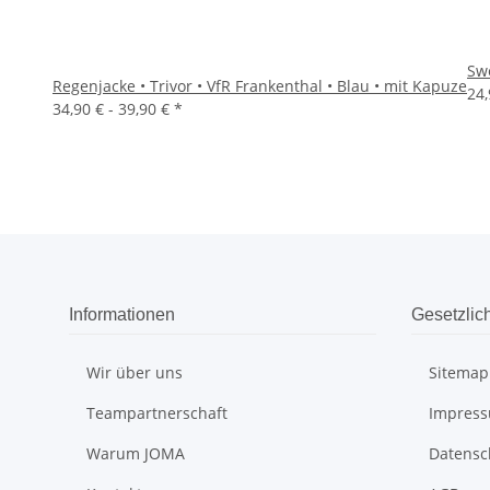
Swe
Regenjacke • Trivor • VfR Frankenthal • Blau • mit Kapuze
24,
34,90 € -
39,90 €
*
Informationen
Gesetzlic
Wir über uns
Sitemap
Teampartnerschaft
Impres
Warum JOMA
Datensc