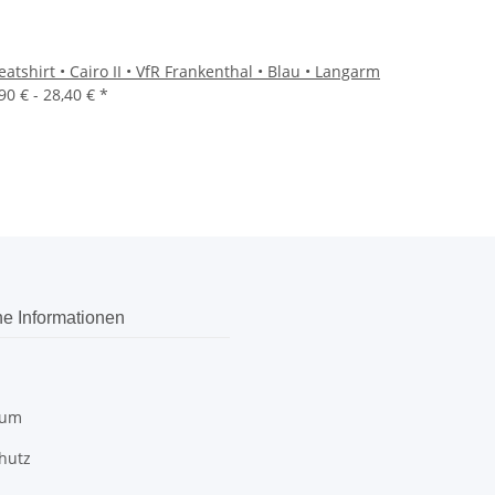
atshirt • Cairo II • VfR Frankenthal • Blau • Langarm
90 € -
28,40 €
*
he Informationen
sum
hutz