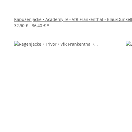
Kapuzenjacke • Academy IV • VfR Frankenthal • Blau/Dunke
32,90 € -
36,40 €
*