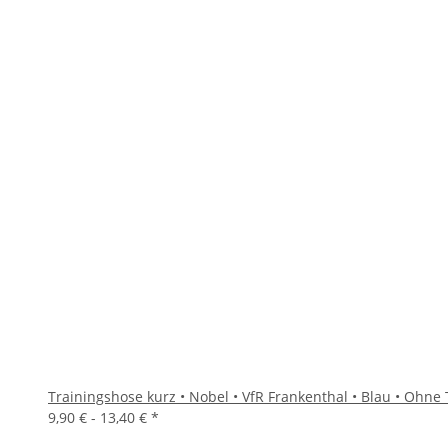
Trainingshose kurz • Nobel • VfR Frankenthal • Blau • Ohne
9,90 € -
13,40 €
*