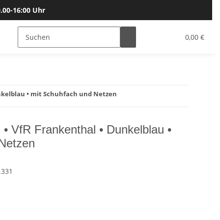
.00-16:00 Uhr
Bälle
Katalog & Größen
Gutscheine
0,00 €
unkelblau • mit Schuhfach und Netzen
 • VfR Frankenthal • Dunkelblau •
 Netzen
.331