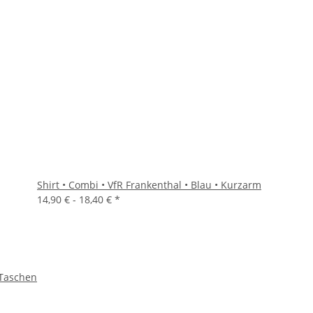
Shirt • Combi • VfR Frankenthal • Blau • Kurzarm
14,90 € -
18,40 €
*
 Taschen