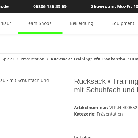
n.de
|
06206 186 39 69
|
Showroom: Mo.-Fr. 10
rkauf
Team-Shops
Bekleidung
Equipment
Spieler
Präsentation
Rucksack • Training • VfR Frankenthal • D
Rucksack • Training
mit Schuhfach und
Artikelnummer:
VFR.N.400552
Kategorie:
Präsentation
Initialen