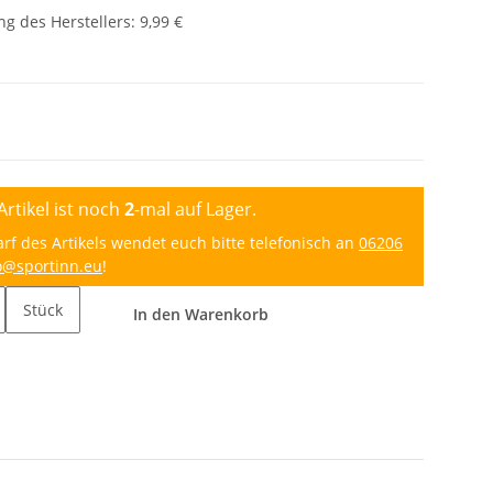
g des Herstellers
:
9,99 €
Artikel ist noch
2
-mal auf Lager.
 des Artikels wendet euch bitte telefonisch an
06206
o@sportinn.eu
!
Stück
In den Warenkorb