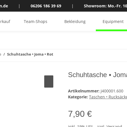
n.de
|
06206 186 39 69
|
Showroom: Mo.-Fr. 10
rkauf
Team-Shops
Bekleidung
Equipment
e
Schuhtasche • Joma • Rot
Schuhtasche • Joma
Artikelnummer:
J400001.600
Kategorie:
Taschen • Rucksäck
7,90 €
inkl. 19% USt. , zzgl.
Versand