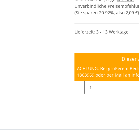
Unverbindliche Preisempfehlun
(Sie sparen
20.92%
, also
2,09 €
)
Lieferzeit:
3 - 13 Werktage
Dieser 
ACHTUNG: Bei größerem Bedarf
1863969
oder per Mail an
inf