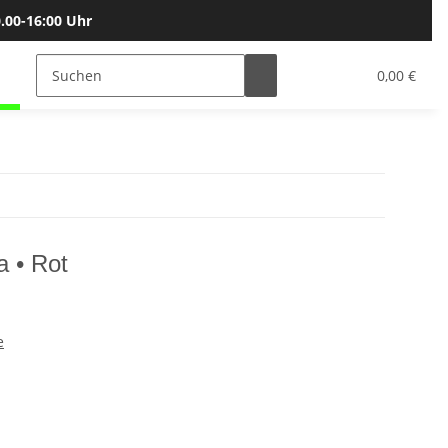
.00-16:00 Uhr
Bälle
Katalog & Größen
Gutscheine
0,00 €
 • Rot
e