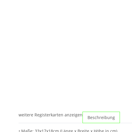
weitere Registerkarten anzeigen
Beschreibung
• Maße: 33x17x18cm (Länge x Breite x Höhe in cm)