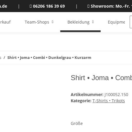
n.de
|
06206 186 39 69
|
Showroom: Mo.-Fr. 
rkauf
Team-Shops
Bekleidung
Equipment
s
Shirt • Joma • Combi • Dunkelgrau • Kurzarm
Shirt • Joma • Com
Artikelnummer:
J100052.150
Kategorie:
T-Shirts • Trikots
Größe