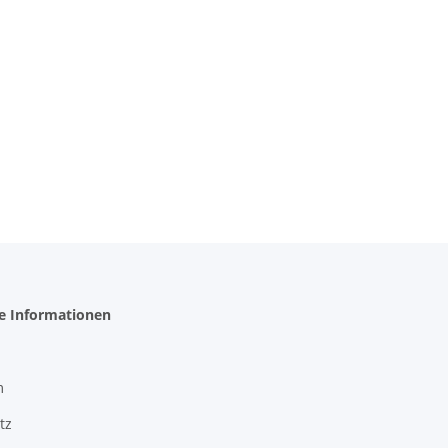
he Informationen
m
tz