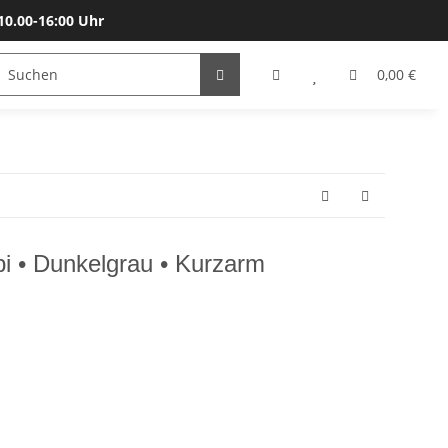
10.00-16:00 Uhr
Bälle
Katalog & Größen
Gutscheine
0,00 €
bi • Dunkelgrau • Kurzarm