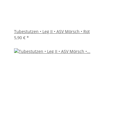
Tubestutzen • Leg II • ASV Mörsch • Rot
5,90 €
*