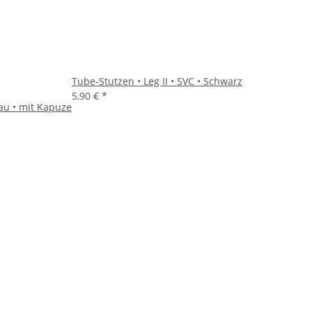
Tube-Stutzen • Leg II • SVC • Schwarz
5,90 €
*
lau • mit Kapuze