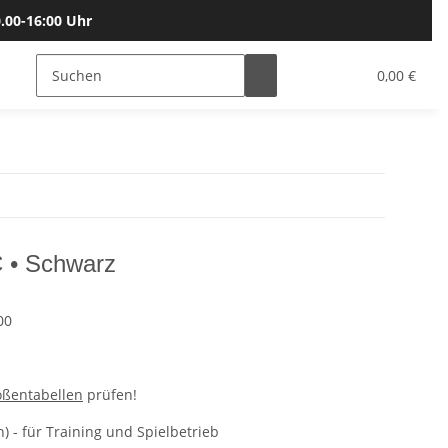
.00-16:00 Uhr
Bälle
Katalog & Größen
Gutscheine
0,00 €
C • Schwarz
00
ößentabellen
prüfen!
 - für Training und Spielbetrieb