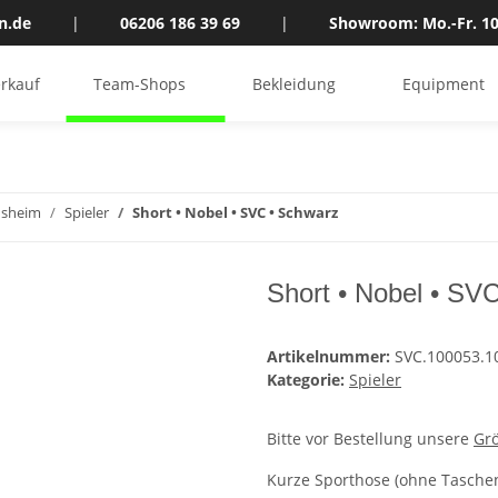
n.de
|
06206 186 39 69
|
Showroom: Mo.-Fr. 10
rkauf
Team-Shops
Bekleidung
Equipment
nsheim
Spieler
Short • Nobel • SVC • Schwarz
Short • Nobel • SV
Artikelnummer:
SVC.100053.1
Kategorie:
Spieler
Bitte vor Bestellung unsere
Gr
Kurze Sporthose (ohne Taschen)