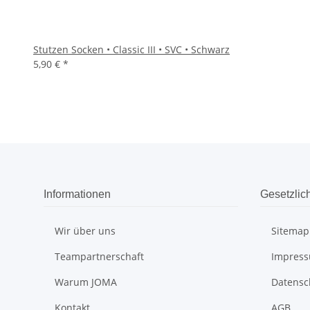
Stutzen Socken • Classic III • SVC • Schwarz
5,90 €
*
Informationen
Gesetzlic
Wir über uns
Sitemap
Teampartnerschaft
Impres
Warum JOMA
Datensc
Kontakt
AGB