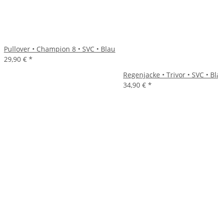
Pullover • Champion 8 • SVC • Blau
29,90 €
*
Regenjacke • Trivor • SVC • B
34,90 €
*