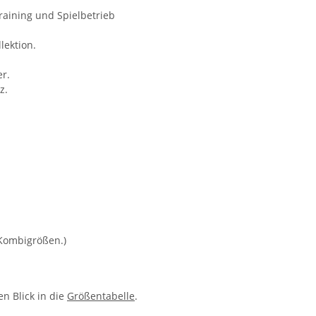
Training und Spielbetrieb
lektion.
r.
z.
Kombigrößen.)
n Blick in die
Größentabelle
.