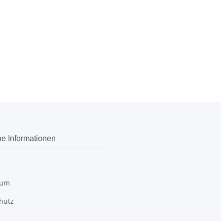
he Informationen
sum
hutz