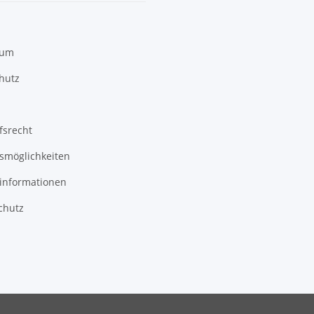
sum
hutz
fsrecht
smöglichkeiten
informationen
chutz