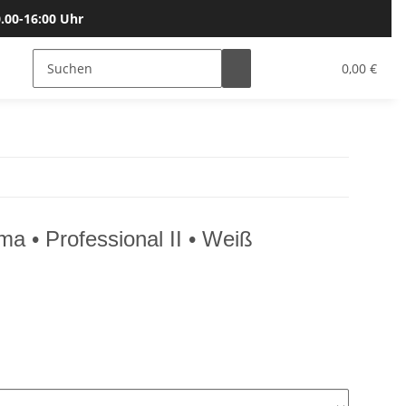
.00-16:00 Uhr
Bälle
Katalog & Größen
Gutscheine
0,00 €
a • Professional II • Weiß