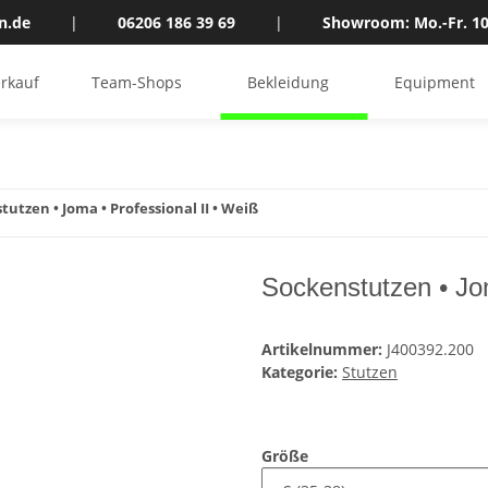
n.de
|
06206 186 39 69
|
Showroom: Mo.-Fr. 10
rkauf
Team-Shops
Bekleidung
Equipment
tutzen • Joma • Professional II • Weiß
Sockenstutzen • Jom
Artikelnummer:
J400392.200
Kategorie:
Stutzen
Größe