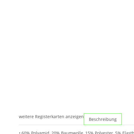
weitere Registerkarten anzeigen
Beschreibung
• 60% Polyamid, 20% Baumwolle, 15% Polyester, 5% Elast