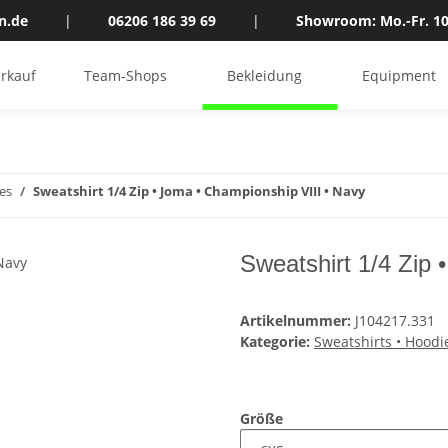
n.de
|
06206 186 39 69
|
Showroom: Mo.-Fr. 10
rkauf
Team-Shops
Bekleidung
Equipment
es
Sweatshirt 1/4 Zip • Joma • Championship VIII • Navy
Sweatshirt 1/4 Zip 
Artikelnummer:
J104217.331
Kategorie:
Sweatshirts • Hoodi
Größe