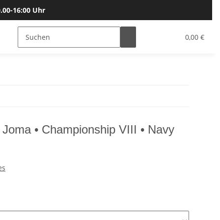
.00-16:00 Uhr
Bälle
Katalog & Größen
Gutscheine
0,00 €
• Joma • Championship VIII • Navy
es