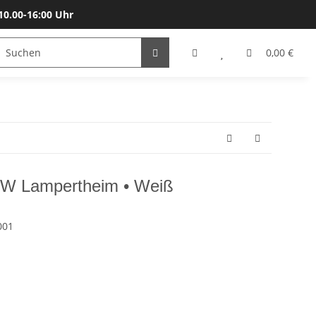
10.00-16:00 Uhr
Bälle
Katalog & Größen
Gutscheine
0,00 €
 RW Lampertheim • Weiß
001