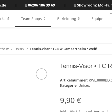
n.de
|
06206 186 39 69
|
Showroom: Mo.-Fr. 
rkauf
Team-Shops
Bekleidung
Equipment
rtheim
Unisex
Tennis-Visor • TC RW Lampertheim • Weiß
Tennis-Visor • TC
Artikelnummer:
RWL.8888BD.
Kategorie:
Unisex
9,90 €
inkl. 19% USt. , zzgl.
Versand