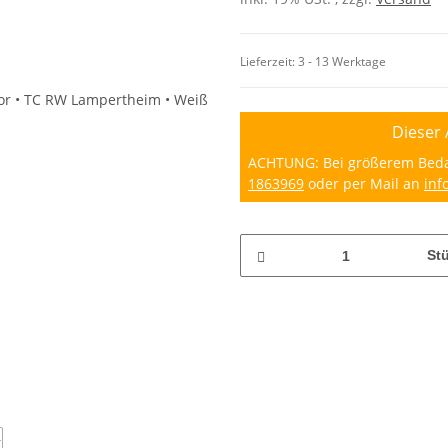
Lieferzeit:
3 - 13 Werktage
Dieser 
ACHTUNG: Bei größerem Bedarf
1863969
oder per Mail an
inf
St