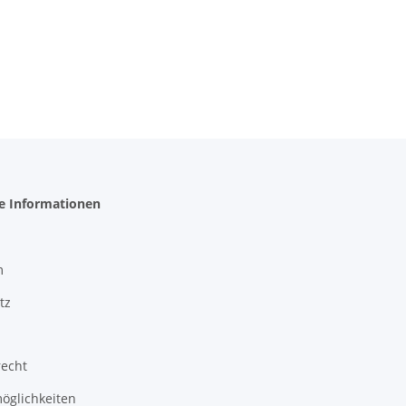
he Informationen
m
tz
recht
öglichkeiten