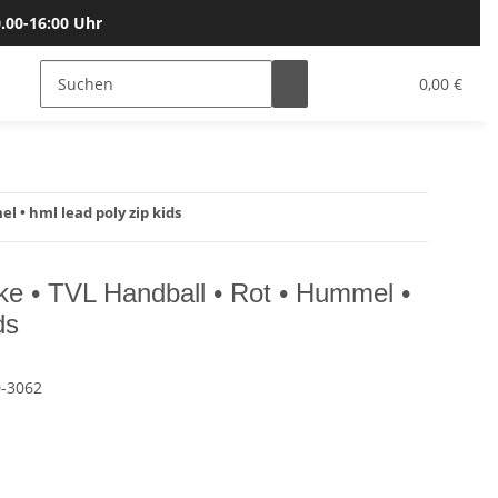
.00-16:00 Uhr
Bälle
Katalog & Größen
Gutscheine
0,00 €
l • hml lead poly zip kids
ke • TVL Handball • Rot • Hummel •
ds
-3062