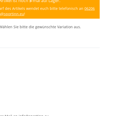
Artikel ist noch
5
-mal auf Lager.
 des Artikels wendet euch bitte telefonisch an
06206
o@sportinn.eu
!
 Wählen Sie bitte die gewünschte Variation aus.