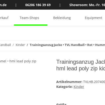
n.de
|
06206 186 39 69
|
Showroom: Mo.-Fr. 10
rkauf
Team-Shops
Bekleidung
Equipment
andball
Kinder
Trainingsanzug Jacke • TVL Handball • Rot • Humme
Trainingsanzug Jac
hml lead poly zip ki
Artikelnummer:
TVLHB.207400
Kategorie:
Kinder
Größe