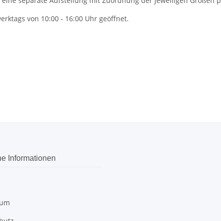
 eine separate Aufstellung mit Zuordnung der jeweiligen Größen p
rktags von 10:00 - 16:00 Uhr geöffnet.
he Informationen
sum
hutz