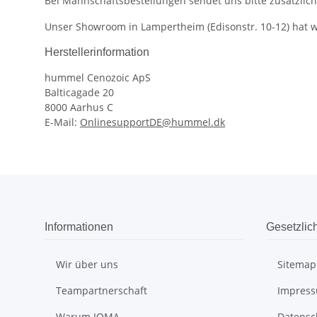
Bei Mannschaftsbestellungen sendet uns bitte zusätzlich
Unser Showroom in Lampertheim (Edisonstr. 10-12) hat we
Herstellerinformation
hummel Cenozoic ApS
Balticagade 20
8000 Aarhus C
E-Mail:
OnlinesupportDE@hummel.dk
Informationen
Gesetzlic
Wir über uns
Sitemap
Teampartnerschaft
Impres
Warum JOMA
Datensc