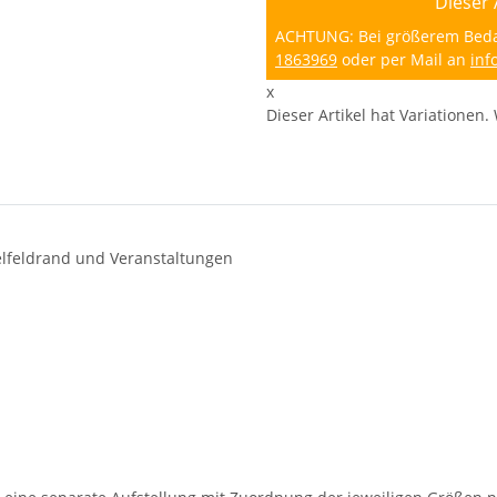
Dieser 
ACHTUNG: Bei größerem Bedarf
1863969
oder per Mail an
inf
x
Dieser Artikel hat Variationen.
pielfeldrand und Veranstaltungen