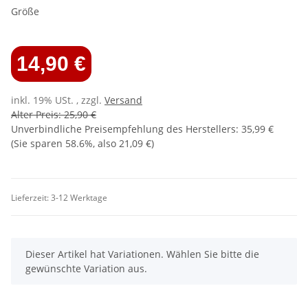
Größe
14,90 €
inkl. 19% USt. , zzgl.
Versand
Alter Preis: 25,90 €
Unverbindliche Preisempfehlung des Herstellers
:
35,99 €
(Sie sparen
58.6%
, also
21,09 €
)
Lieferzeit:
3-12 Werktage
x
Dieser Artikel hat Variationen. Wählen Sie bitte die
gewünschte Variation aus.