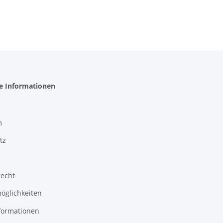
he Informationen
m
tz
recht
öglichkeiten
formationen