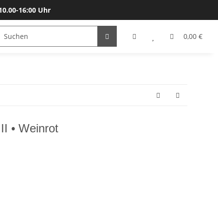
10.00-16:00 Uhr
Bälle
Katalog & Größen
Gutscheine
0,00 €
II • Weinrot