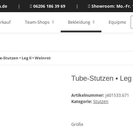
n.de
|
06206 186 39 69
|
Showroom: Mo.-Fr. 
rkauf
Team-Shops
Bekleidung
Equipment
-Stutzen • Leg II • Weinrot
Tube-Stutzen • Leg 
Artikelnummer:
J401533.671
Kategorie:
Stutzen
Größe