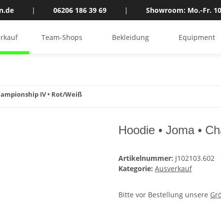
n.de
|
06206 186 39 69
|
Showroom: Mo.-Fr. 10
rkauf
Team-Shops
Bekleidung
Equipment
hampionship IV • Rot/Weiß
Hoodie • Joma • Ch
Artikelnummer:
J102103.602
Kategorie:
Ausverkauf
Bitte vor Bestellung unsere
Gr