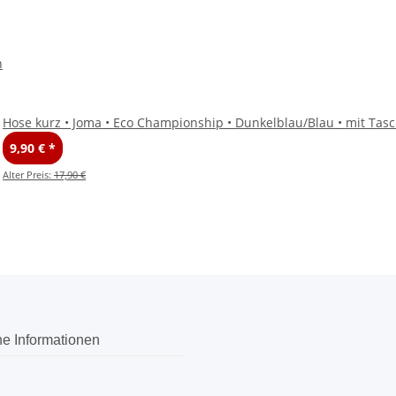
n
Hose kurz • Joma • Eco Championship • Dunkelblau/Blau • mit Tas
9,90 €
*
Alter Preis:
17,90 €
he Informationen