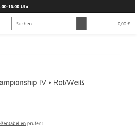
.00-16:00 Uhr
Bälle
Katalog & Größen
Gutscheine
0,00 €
ampionship IV • Rot/Weiß
ößentabellen
prüfen!