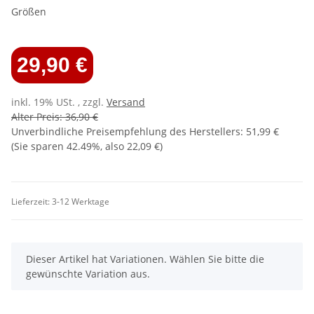
Größen
29,90 €
inkl. 19% USt. , zzgl.
Versand
Alter Preis: 36,90 €
Unverbindliche Preisempfehlung des Herstellers
:
51,99 €
(Sie sparen
42.49%
, also
22,09 €
)
Lieferzeit:
3-12 Werktage
x
Dieser Artikel hat Variationen. Wählen Sie bitte die
gewünschte Variation aus.