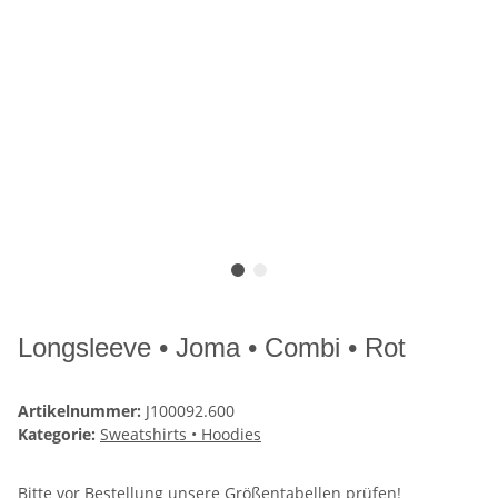
Longsleeve • Joma • Combi • Rot
Artikelnummer:
J100092.600
Kategorie:
Sweatshirts • Hoodies
Bitte vor Bestellung unsere
Größentabellen
prüfen!