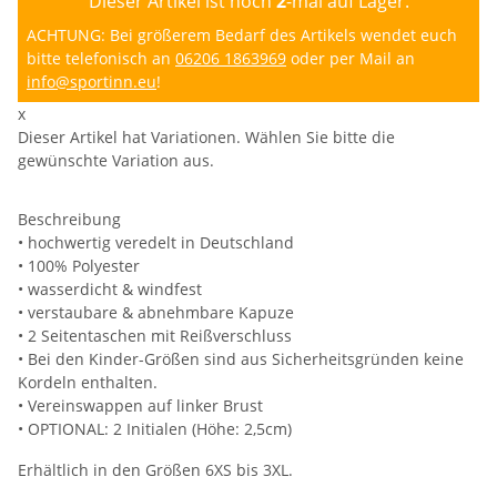
Dieser Artikel ist noch
2
-mal auf Lager.
ACHTUNG: Bei größerem Bedarf des Artikels wendet euch
bitte telefonisch an
06206 1863969
oder per Mail an
info@sportinn.eu
!
x
Dieser Artikel hat Variationen. Wählen Sie bitte die
gewünschte Variation aus.
Beschreibung
• hochwertig veredelt in Deutschland
• 100% Polyester
• wasserdicht & windfest
• verstaubare & abnehmbare Kapuze
• 2 Seitentaschen mit Reißverschluss
• Bei den Kinder-Größen sind aus Sicherheitsgründen keine
Kordeln enthalten.
• Vereinswappen auf linker Brust
• OPTIONAL: 2 Initialen (Höhe: 2,5cm)
Erhältlich in den Größen 6XS bis 3XL.