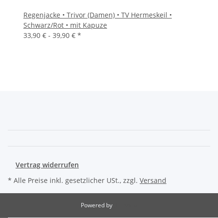
Regenjacke • Trivor (Damen) • TV Hermeskeil •
Schwarz/Rot • mit Kapuze
33,90 € -
39,90 €
*
Vertrag widerrufen
* Alle Preise inkl. gesetzlicher USt., zzgl.
Versand
Powered by
JTL-Shop