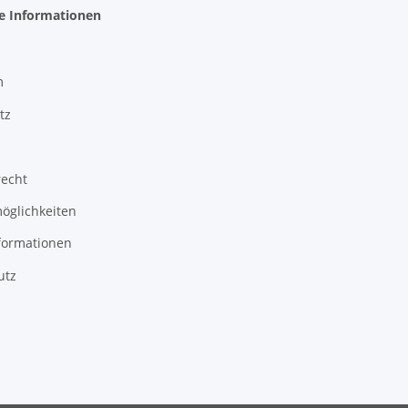
he Informationen
m
tz
recht
öglichkeiten
formationen
utz