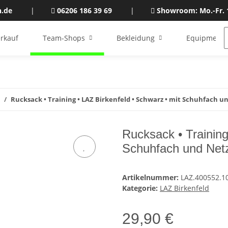
n.de
|
06206 186 39 69
|
Showroom: Mo.-Fr. 
rkauf
Team-Shops
Bekleidung
Equipment
Rucksack • Training • LAZ Birkenfeld • Schwarz • mit Schuhfach u
Rucksack • Training
Schuhfach und Net
Artikelnummer:
LAZ.400552.1
Kategorie:
LAZ Birkenfeld
29,90 €