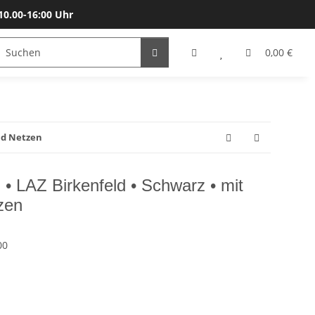
10.00-16:00 Uhr
Bälle
Katalog & Größen
Gutscheine
0,00 €
nd Netzen
 • LAZ Birkenfeld • Schwarz • mit
zen
00