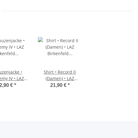
zenjacke •
Shirt • Record II
my IV • LAZ
(Damen) • LAZ
rkenfeld •
Birkenfeld •
2,90 €
*
21,90 €
*
/Schwarz •
Rot/Weiß
angarm