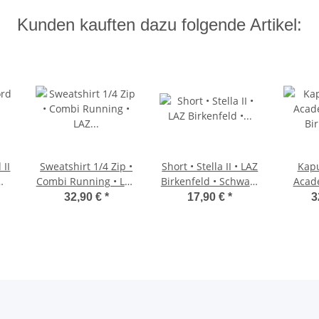
Kunden kauften dazu folgende Artikel:
 II
Sweatshirt 1/4 Zip •
Short • Stella II • LAZ
Kapu
Combi Running • LAZ
Birkenfeld • Schwarz
Acade
Birkenfeld • Rot •
• elastisch
Bi
32,90 €
*
17,90 €
*
3
Langarm
Rot
L