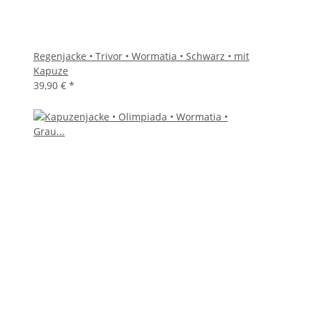
Regenjacke • Trivor • Wormatia • Schwarz • mit
Kapuze
39,90 €
*