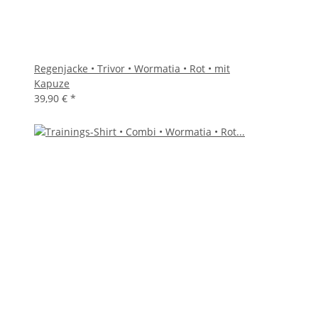
Regenjacke • Trivor • Wormatia • Rot • mit
Kapuze
39,90 €
*