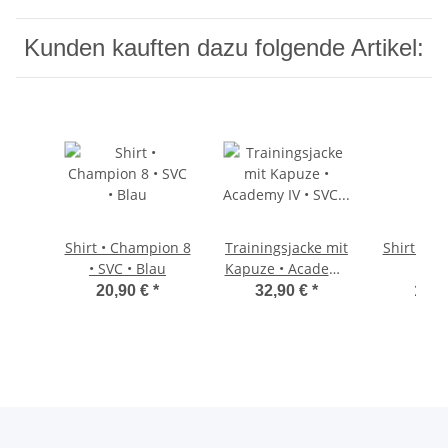
Kunden kauften dazu folgende Artikel:
Shirt • Champion 8
Trainingsjacke mit
Shirt • C
• SVC • Blau
Kapuze • Academy
• B
IV • SVC •
20,90 €
*
32,90 €
*
15,9
Blau/Dunkelblau