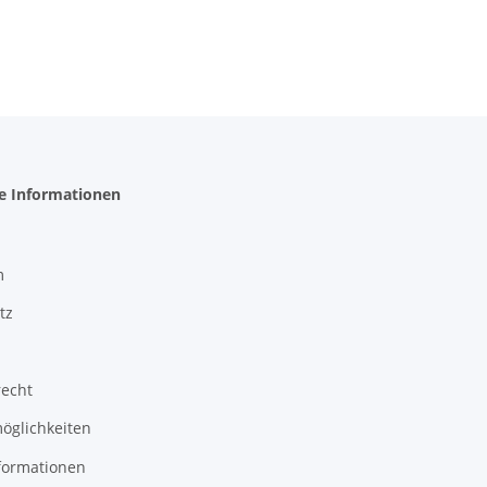
he Informationen
m
tz
recht
öglichkeiten
formationen