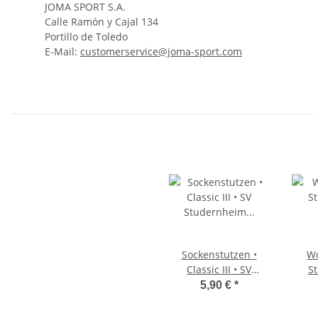
JOMA SPORT S.A.
Calle Ramón y Cajal 134
Portillo de Toledo
E-Mail:
customerservice@joma-sport.com
Sockenstutzen •
Wo
Classic III • SV
S
Studernheim •
5,90 €
*
Schwarz