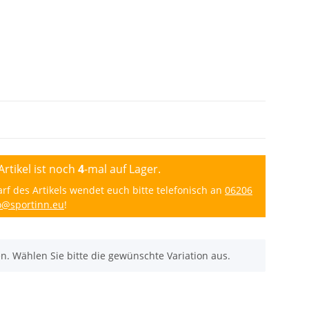
Artikel ist noch
4
-mal auf Lager.
 des Artikels wendet euch bitte telefonisch an
06206
o@sportinn.eu
!
nen. Wählen Sie bitte die gewünschte Variation aus.