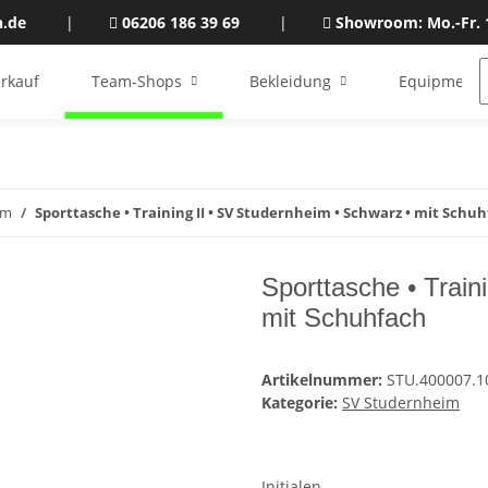
n.de
|
06206 186 39 69
|
Showroom: Mo.-Fr. 
rkauf
Team-Shops
Bekleidung
Equipment
im
Sporttasche • Training II • SV Studernheim • Schwarz • mit Schu
Sporttasche • Train
mit Schuhfach
Artikelnummer:
STU.400007.1
Kategorie:
SV Studernheim
Initialen