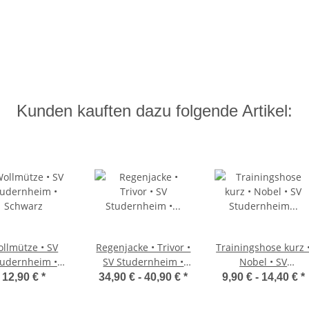
Kunden kauften dazu folgende Artikel:
llmütze • SV
Regenjacke • Trivor •
Trainingshose kurz 
tudernheim •
SV Studernheim •
Nobel • SV
Schwarz
Schwarz
Studernheim •
12,90 €
*
34,90 € -
40,90 €
*
9,90 € -
14,40 €
*
Schwarz