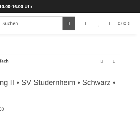
10.00-16:00 Uhr
Bälle
Katalog & Größen
Gutscheine
0,00 €
hfach
ing II • SV Studernheim • Schwarz •
00