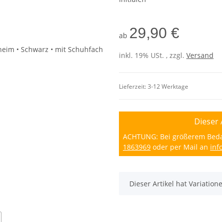
29,90 €
ab
inkl. 19% USt. , zzgl.
Versand
Lieferzeit:
3-12 Werktage
Dieser 
ACHTUNG: Bei größerem Bedarf
1863969
oder per Mail an
inf
x
Dieser Artikel hat Variatio