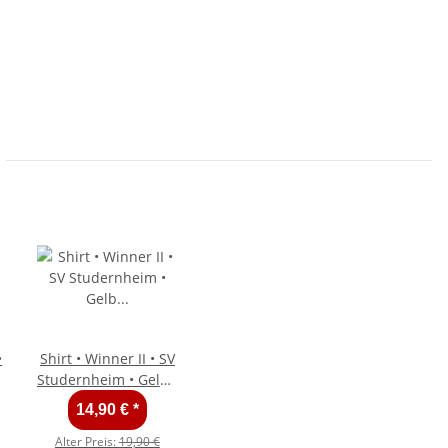
•
Shirt • Winner II • SV
Studernheim • Gelb •
Kurzarm
14,90 €
*
Alter Preis:
19,90 €