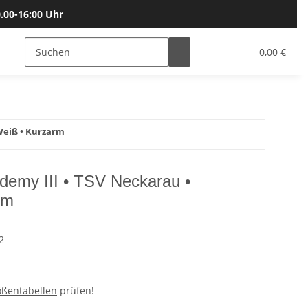
.00-16:00 Uhr
Bälle
Katalog & Größen
Gutscheine
0,00 €
/Weiß • Kurzarm
ademy III • TSV Neckarau •
rm
2
ößentabellen
prüfen!