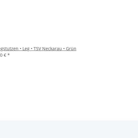
egstutzen • Leg • TSV Neckarau • Grün
90 €
*