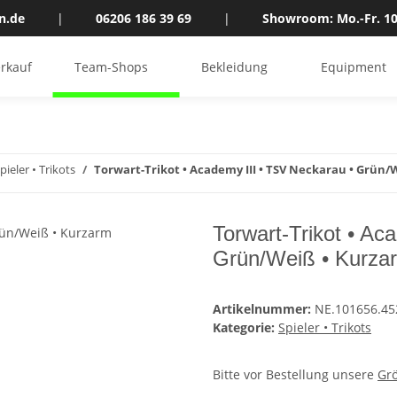
n.de
|
06206 186 39 69
|
Showroom: Mo.-Fr. 10
rkauf
Team-Shops
Bekleidung
Equipment
pieler • Trikots
Torwart-Trikot • Academy III • TSV Neckarau • Grün
Torwart-Trikot • Ac
Grün/Weiß • Kurza
Artikelnummer:
NE.101656.45
Kategorie:
Spieler • Trikots
Bitte vor Bestellung unsere
Gr