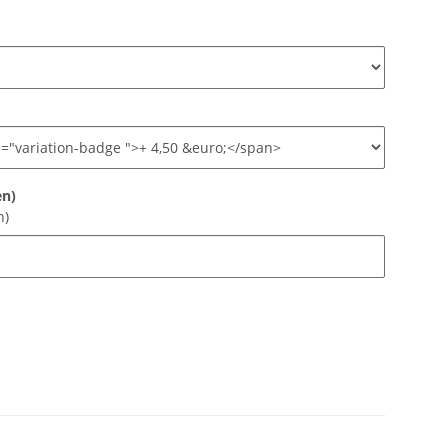
en)
n)