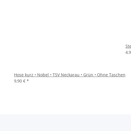
St
4,
Hose kurz • Nobel • TSV Neckarau • Grün • Ohne Taschen
9,90 €
*