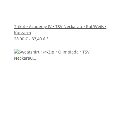
Trikot • Academy IV • TSV Neckarau • Rot/Weiß •
Kurzarm
28,90 € -
33,40 €
*