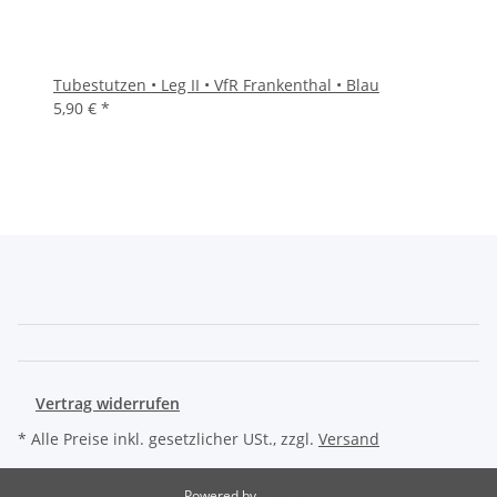
Tubestutzen • Leg II • VfR Frankenthal • Blau
5,90 €
*
Vertrag widerrufen
* Alle Preise inkl. gesetzlicher USt., zzgl.
Versand
Powered by
JTL-Shop