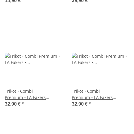
Dunkelblau • Ohne
• Dunkelblau
14,90 €
*
39,90 €
*
Taschen
Trikot • Combi
Trikot • Combi
Premium • LA Fakers •
Premium • LA Fakers •
Dunkelblau/Weiß
Weiß/Dunkelblau
32,90 €
*
32,90 €
*