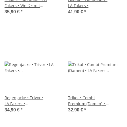
Fakers • Weiß • mit
LA Fakers •
Kapuze
Dunkelblau
35,90 €
*
41,90 €
*
Regenjacke • Trivor •
Trikot • Combi
LA Fakers •
Premium (Damen) • LA
Dunkelblau • mit
Fakers •
34,90 €
*
32,90 €
*
Kapuze
Dunkelblau/Weiß