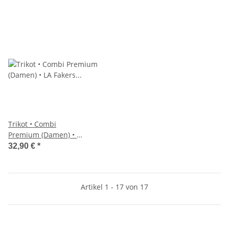
Trikot • Combi
Premium (Damen) • LA
Fakers •
32,90 €
*
Weiß/Dunkelblau
Artikel 1 - 17 von 17