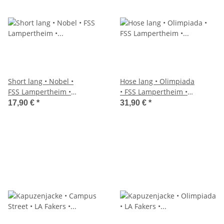
Short lang • Nobel •
Hose lang • Olimpiada
FSS Lampertheim •
• FSS Lampertheim •
Dunkelblau • Ohne
Dunkelblau • mit
17,90 €
*
31,90 €
*
Taschen
Taschen