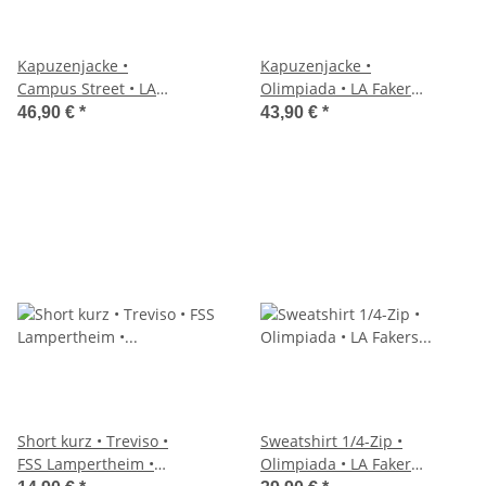
Kapuzenjacke •
Kapuzenjacke •
Campus Street • LA
Olimpiada • LA Fakers
Fakers • Dunkelblau
• Dunkelblau
46,90 €
*
43,90 €
*
Short kurz • Treviso •
Sweatshirt 1/4-Zip •
FSS Lampertheim •
Olimpiada • LA Fakers